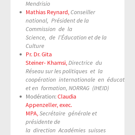
Mendrisio
Mathias
Reynard,
Conseiller
national,
Président de la
Commission
de
la
Science,
de
l’Éducation et de la
Culture
Pr. Dr. Gita
Steiner-
Khamsi,
Directrice
du
Réseau sur les politiques
et
la
coopération
internationale
en
éducation
et en
formation, NORRAG
(IHEID)
Modération:
Claudia
Appenzeller,
exec
.
MPA,
Secrétaire
générale et
présidente de
la
direction
Académies
suisses