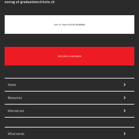
norrag at graduateinstitute.ch
Get In Touch With NORRAG
BECOME A MEMBER
Home
Resources
Who we are
What we do