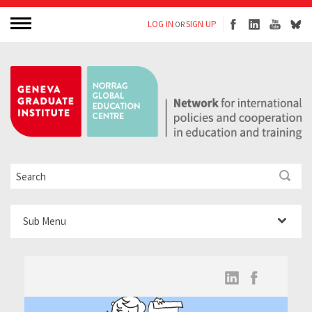
LOG IN
SIGN UP
OR
Sub Menu