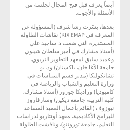
أيضاً يعرف قبل فتح المجال لجلسة من
الأسئلة والأجوبة.
بعدها، يسّرت رشا شرف (المسؤولة عن
المعرفة في KIX EMAP) نقاشات الطاولة
المستديرة التي ضمت د. ساجيد علي
(أستاذ مشارك في أمير سلطان شينوي
وعميد سابق لمعهد التطوير التربوي،
جامعة الآغا خان، باكستان) ود. بو
تشانكوليكا (مدير قسم السياسات في
وزارة التعليم والشباب والرياضة في
كامبوديا) وراديكا جورور (أستاذ مشارك،
كلية التربية، جامعة ديكين) وسارفاروز
نيوزوف (القائم بأعمال العميد المساعد
للبرامج الأكاديمية، معهد أونتاريو لدراسات
التعليم، جامعة تورونتو). وناقشت الطاولة