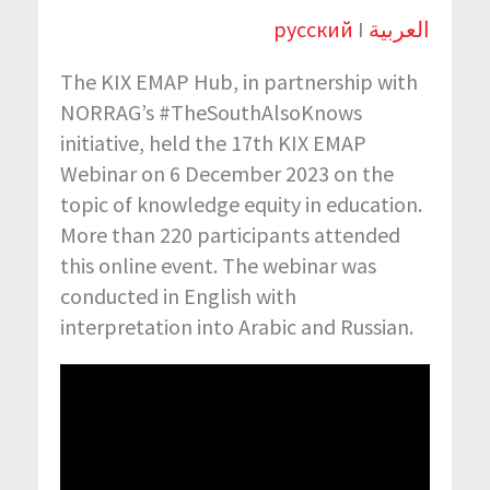
русский
I
العربية
The KIX EMAP Hub, in partnership with
NORRAG’s #TheSouthAlsoKnows
initiative, held the 17th KIX EMAP
Webinar on 6 December 2023 on the
topic of knowledge equity in education.
More than 220 participants attended
this online event. The webinar was
conducted in English with
interpretation into Arabic and Russian.