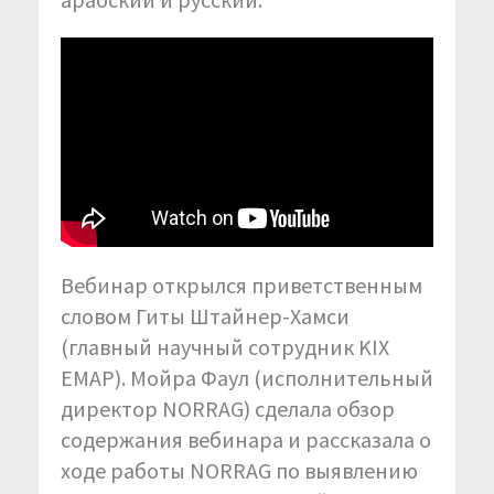
Вебинар открылся приветственным
словом Гиты Штайнер-Хамси
(главный научный сотрудник KIX
EMAP). Мойра Фаул (исполнительный
директор NORRAG) сделала обзор
содержания вебинара и рассказала о
ходе работы NORRAG по выявлению