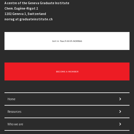
A centre of the Geneva Graduate Institute
Chem. Eugène-Rigot 2
1202 Geneva 1, Switzerland
norrag at graduateinstitute.ch
Get In Touch With NORRAG
BECOME A MEMBER
Home
Resources
Who we are