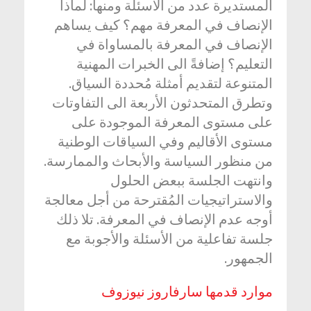
المستديرة عدد من الأسئلة ومنها: لماذا
الإنصاف في المعرفة مهم؟ كيف يساهم
الإنصاف في المعرفة بالمساواة في
التعليم؟ إضافةً الى الخبرات المهنية
المتنوعة لتقديم أمثلة مُحددة السياق.
وتطرق المتحدثون الأربعة الى التفاوتات
على مستوى المعرفة الموجودة على
مستوى الأقاليم وفي السياقات الوطنية
من منظور السياسة والأبحاث والممارسة.
وانتهت الجلسة ببعض الحلول
والاستراتيجيات المُقترحة من أجل معالجة
أوجه عدم الإنصاف في المعرفة. تلا ذلك
جلسة تفاعلية من الأسئلة والأجوبة مع
الجمهور.
موارد قدمها سارفاروز نيوزوف