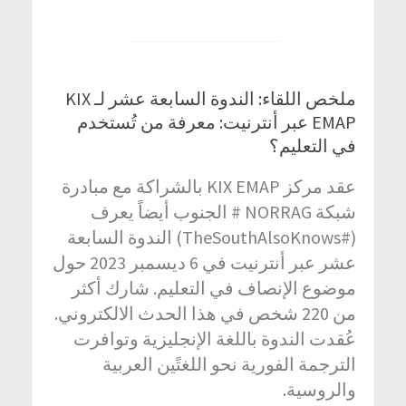
ملخص اللقاء: الندوة السابعة عشر لـ KIX
EMAP عبر أنترنيت: معرفة من تُستخدم
في التعليم؟
عقد مركز KIX EMAP بالشراكة مع مبادرة
شبكة NORRAG # الجنوب أيضاً يعرف
(#TheSouthAlsoKnows) الندوة السابعة
عشر عبر أنترنيت في 6 ديسمبر 2023 حول
موضوع الإنصاف في التعليم. شارك أكثر
من 220 شخص في هذا الحدث الالكتروني.
عُقدت الندوة باللغة الإنجليزية وتوافرت
الترجمة الفورية نحو اللغتًين العربية
والروسية.