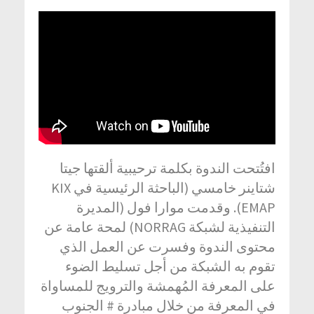
افتُتحت الندوة بكلمة ترحيبية ألقتها جيتا
شتاينر خامسي (الباحثة الرئيسية في KIX
EMAP). وقدمت موارا فول (المديرة
التنفيذية لشبكة NORRAG) لمحة عامة عن
محتوى الندوة وفسرت عن العمل الذي
تقوم به الشبكة من أجل تسليط الضوء
على المعرفة المُهمشة والترويج للمساواة
في المعرفة من خلال مبادرة # الجنوب