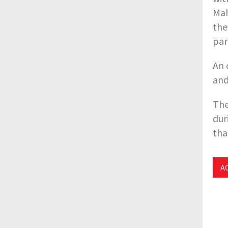
Mah
the
par
An 
and
The
dur
tha
A