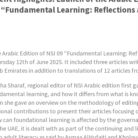
 “Fundamental Learning: Reflections 
 Arabic Edition of NSI 09 “Fundamental Learning: Ref
rsday 12
th
of June 2025. It included three articles wr
b Emirates in addition to translations of 12 articles fr
ha Sharaf, regional editor of NSI Arabic edition first 
damental learning, and how it differs from what is kn
n she gave an overview on the methodology of editing 
ional contributions to present their articles focusing
 can foundational learning is affected by the governa
the UAE, it is dealt with as part of the continuing an
h adult literacy as said by Asmaa AlHufaiti and Kholou