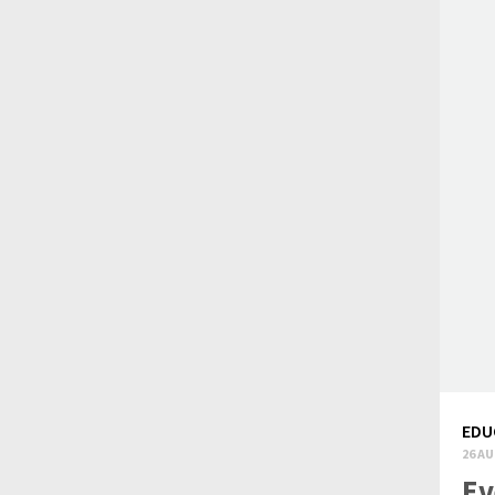
EDU
26 AU
Ev