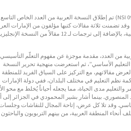
تم إطلاق النسخة العربية من العدد الخاص التاسع (NSI 09) بعنوان “التعلّم التأسيسي: نقاشات وممارسات”
بر الإنترنت يوم الخميس الموافق 12 يونيو 2025. وقد تضمنت ثلاثة مقالات كتبها مؤلفون من الإمارات الع
المتحدة والجمهورية الجزائرية الديمقراطية الشعبية، بالإضافة إلى ترجمات لـ 12 مقالاً من النسخة الإنجل
بية من العدد، مقدمة موجزة عن مفهوم التعلّم التأسيسي
”التعليم الأساسي”، ثم استعرضت منهجية تحرير النسخة
لعرض مقالاتهم، مع التركيز على السياق الفريد للمنطقة
كمة نظم التعليم في مختلف البلدان، ففي دولة الإمارات
 والتعليم مدى الحياة، مما يجعله أحياناً يُخلط مع محو الأ
د المنصوري. بينما أشار بشير المحمودي في الجزائر إلى أ
 الاساسي. وقد تلا كل عرض، إتاحة المجال للنقاشات وجلسات
لفعالية 35 مشاركاً من مختلف أنحاء المنطقة العربية، من بينهم التربويون والباحثون