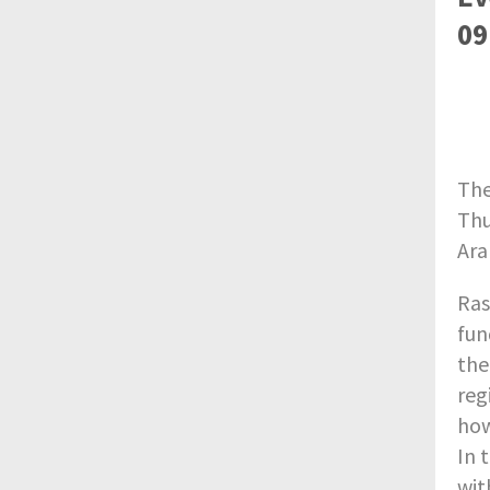
09
The
Thu
Ara
Ras
fun
the
reg
how
In 
wit