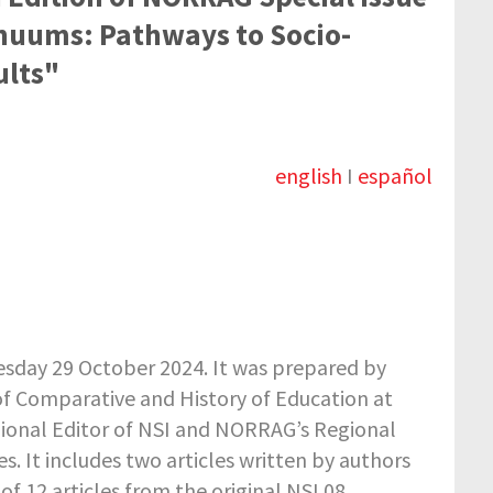
nuums: Pathways to Socio-
ults"
english
I
español
esday 29 October 2024. It was prepared by
of Comparative and History of Education at
gional Editor of NSI and NORRAG’s Regional
. It includes two articles written by authors
of 12 articles from the original NSI 08.