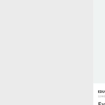
EDU
12 NO
Ev