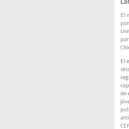
La
El 
por
Uni
par
Chi
El 
rel
reg
cap
de 
jóv
pol
art
CEP