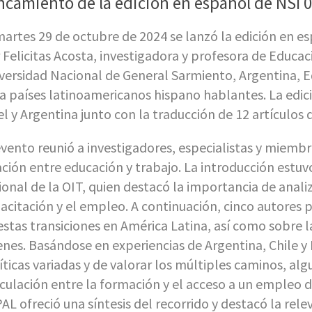
ncamiento de la edición en español de NSI 
martes 29 de octubre de 2024 se lanzó la edición en e
 Felicitas Acosta, investigadora y profesora de Educa
versidad Nacional de General Sarmiento, Argentina, E
a países latinoamericanos hispano hablantes. La edici
el y Argentina junto con la traducción de 12 artículos d
evento reunió a investigadores, especialistas y miembro
ación entre educación y trabajo. La introducción estuv
ional de la OIT, quien destacó la importancia de analiz
acitación y el empleo. A continuación, cinco autores p
estas transiciones en América Latina, así como sobre 
enes. Basándose en experiencias de Argentina, Chile 
íticas variadas y de valorar los múltiples caminos, alg
iculación entre la formación y el acceso a un empleo d
AL ofreció una síntesis del recorrido y destacó la rel