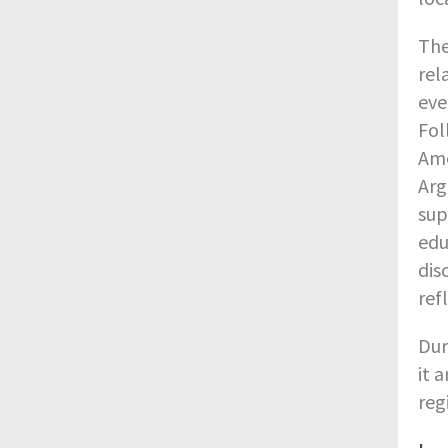
The
rel
eve
Fol
Ame
Arg
sup
edu
dis
ref
Dur
it 
reg