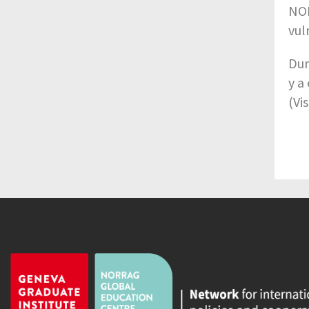
NOR
vul
Dur
y a
(Vi