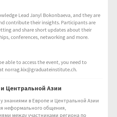
nowledge Lead Janyl Bokonbaeva, and they are
d contribute their insights. Participants are
etting and share short updates about their
ships, conferences, networking and more.
o be able to access the event, you need to
 at norrag.kix@graduateinstitute.ch.
 и Центральной Азии
ну знаниями в Европе и Центральной Азии
для неформального общения,
иями между участниками региона по