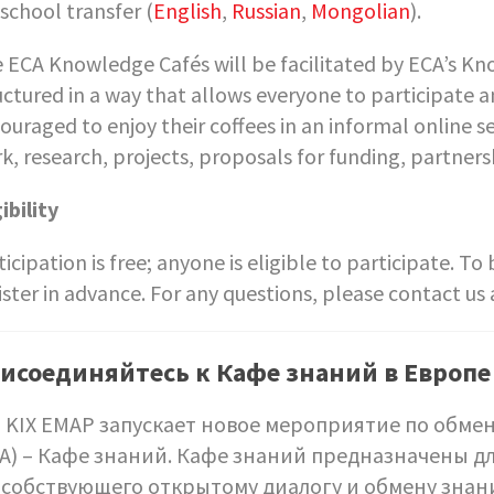
school transfer (
English
,
Russian
,
Mongolian
).
 ECA Knowledge Cafés will be facilitated by ECA’s K
uctured in a way that allows everyone to participate an
ouraged to enjoy their coffees in an informal online s
k, research, projects, proposals for funding, partner
gibility
ticipation is free; anyone is eligible to participate. T
ister in advance. For any questions, please contact us
исоединяйтесь к Кафе знаний в Европе
 KIX EMAP запускает новое мероприятие по обме
A) – Кафе знаний. Кафе знаний предназначены 
особствующего открытому диалогу и обмену знан