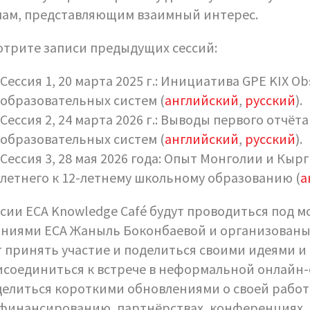
мам, представляющим взаимный интерес.
отрите записи предыдущих сессий:
Сессия 1, 20 марта 2025 г.: Инициатива GPE KIX O
образовательных систем (
английский
,
русский
).
Сессия 2, 24 марта 2026 г.: Выводы первого отчёт
образовательных систем (
английский
,
русский
).
Сессия 3, 28 мая 2026 года: Опыт Монголии и Кыр
летнего к 12-летнему школьному образованию (
а
сии ECA Knowledge Café будут проводиться под 
аниями ECA Жаныль Боконбаевой и организованы
 принять участие и поделиться своими идеями и
соединиться к встрече в неформальной онлайн-
елиться короткими обновлениями о своей работе
 финансированию, партнёрствах, конференциях, 