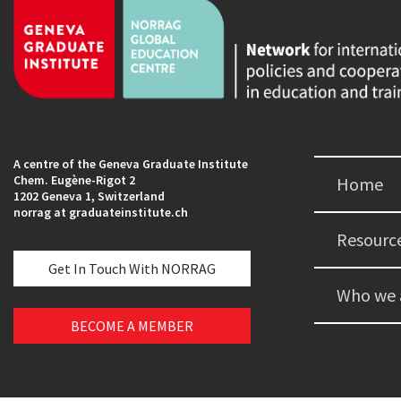
A centre of the Geneva Graduate Institute
Chem. Eugène-Rigot 2
Home
1202 Geneva 1, Switzerland
norrag at graduateinstitute.ch
Resourc
Get In Touch With NORRAG
Who we 
BECOME A MEMBER