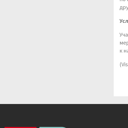
дру
Ус
Уча
ме
к н
(Vi