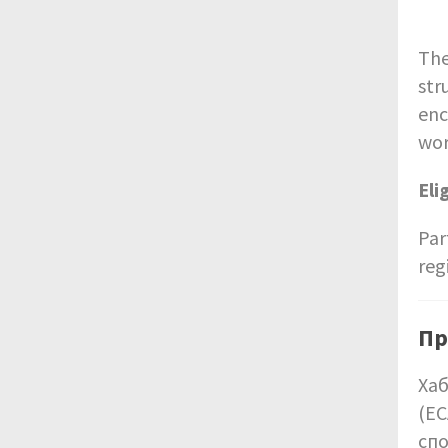
The
str
enc
wor
Eli
Par
reg
Пр
Хаб
(EC
сп