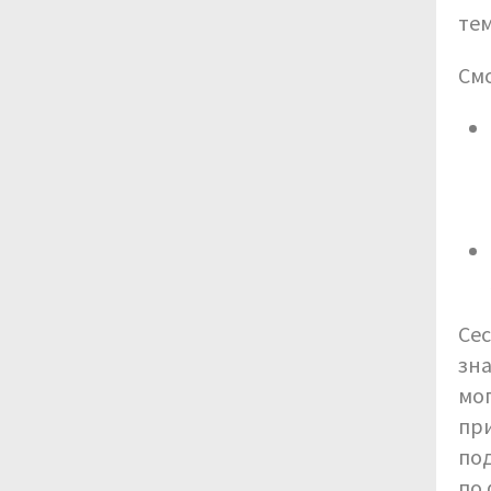
те
См
Сес
зн
мог
при
под
по