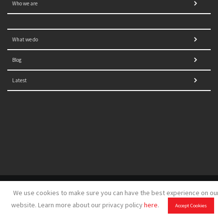
Who we are
What we do
Blog
Latest
© 2021 NORRAG | The Graduate Institute, Geneva | Concept,
We use cookies to make sure you can have the best experience on ou
design and development by
GSDH digital marketing
website. Learn more about our privacy policy
here
.
Accept Cookies
Disclaimer
|
Sitemap