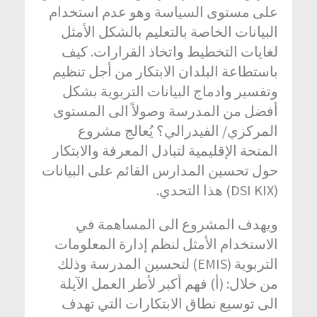
على مستوى السياسة وهو عدم استخدام
البيانات الخاصة بالتعليم بالشكل الأمثل
لغايات التخطيط واتخاذ القرارات. كيف
باستطاعة البلدان الابتكار من أجل تنظيم
وتفسير وادماج البيانات التربوية بشكل
أفضل من المدرسة وصولاً الى المستوى
المركزي/ الفيدرالي؟ يُعالج مشروع
المنحة الإقليمية لتبادل المعرفة والابتكار
حول تحسين المدارس القائم على البيانات
(DSI KIX) هذا التحدي.
ويهدف المشروع الى المساهمة في
الاستخدام الأمثل لنظم إدارة المعلومات
التربوية (EMIS) لتحسين المدرسة وذلك
من خلال: (أ) فهم أكبر لأطر العمل الآيلة
الى توسيع نطاق الابتكارات التي تهدف