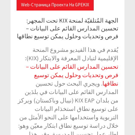
Web-Страница Проекта На GPEKIX
الجهة المُتلقيّة لمنحة KIX تحت المجهر:
تحسين المدارس القائم على البيانات –
فرص وتحديات وحلول يمكن توسيع نطاقها
يُقدم في هذا الفيديو مشروع المنحة
الإقليمية لتبادل المعرفة والابتكار (KIX):
تحسين المدارس القائم على البيانات –
فرص وتحديات وحلول يمكن توسيع
نطاقها
. ويجري البحث حول تحسين
المدارس القائم على البيانات في بلدَين
من بلدان KIX EAP (نيبال وباكستان) ويركز
على توسيع نطاق استخذام البيانات
التربوية واستخدامها على النحو الأمثل من
خلال دراسة توسيع نطاق ابتكار معيّن وهو:
إطار عمل تحسين المدرسة. وفي هذا