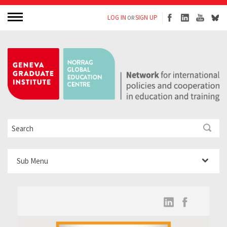
LOG IN
SIGN UP
OR
Sub Menu