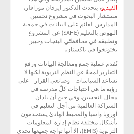
الفيديو
، يتحدث الدكتور ايرفان موزافار،
مستشار البحوث في مشروع تحسين
المدارس القائم على البيانات في جمعية
النهوض بالتعليم (SAHE) عن المشروع
وتطبيقه في محافظتَي البنجاب وخيبر
بختونخوا في باكستان.
تُقدم عملية جمع ومعالجة البيانات ورفع
التقارير لمحةً عن النظم التربوية لكنها لا
تساعد السياسات – وصانعي القرار – على
رؤية ما هي احتياجات كلّ مدرسة في
مجال التحسين. وفي حين أن بلدان
الشراكة العالمية من أجل التعليم في
أوروبا وآسيا والمحيط الهادئ يستخدمون
بأشكال مختلفة نظام إدارة المعلومات
التربوية (EMIS)، إلا أنها تواجه جميعها تحدي