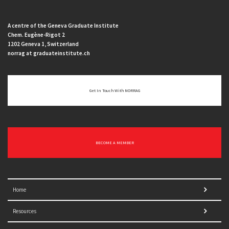
A centre of the Geneva Graduate Institute
Chem. Eugène-Rigot 2
1202 Geneva 1, Switzerland
norrag at graduateinstitute.ch
Get In Touch With NORRAG
BECOME A MEMBER
Home
Resources