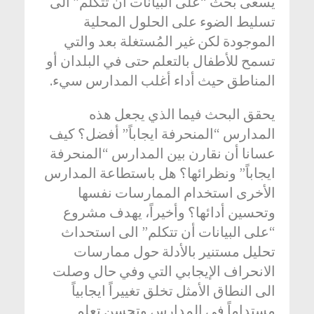
يسعى بحث “على البيانات أن تتكلم” الى
تسليط الضوء على الحلول المحلية
الموجودة لكن غير المُستغلة بعد والتي
تسمح للأطفال بالتعلم حتى في البلدان أو
المناطق حيث أداء أغلب المدارس سيء.
يحقق البحث فيما الذي يجعل هذه
المدارس “المنحرفة ايجاباً” أفضل؟ كيف
عسانا أن نقارن بين المدارس “المنحرفة
ايجاباً” ونظرائها؟ هل باستطاعة المدارس
الأخرى استخدام الممارسات نفسها
وتحسين أدائها؟ وأخيراً، يهدف مشروع
“على البيانات أن تتكلم” الى استحداث
تحليل مستنير بالأدلة حول ممارسات
الانحراف الإيجابي التي وفي حال وصلت
الى النطاق الأمثل تخلق تغييراً ايجابياً
مستداماً في المدارس وتحسن تعلم