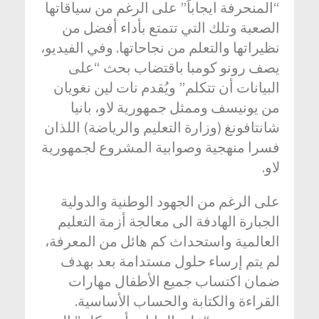
“المنحرفة ايجاباً” على الرغم من سياقاتها
الصعبة وتلك التي تتمتع بأداء أفضل من
نظيراتها والتعلم من نجاحاتها. وفي الفيديو،
يصف رونو كومبا باقتضاب بحث “على
البيانات أن تتكلم” ويُقدم نات لين نغويان
من يونيسف وممثل جمهورية لاو، بانيا
شانتافونغ (وزارة التعليم والرياضة) اللذان
فسرا منهجية وصوابية المشروع لجمهورية
لاو.
على الرغم من الجهود الوطنية والدولية
الجبارة الهادفة الى معالجة أزمة التعليم
العالمية واستحداث كم هائل من المعرفة،
لم يتم إرساء حلول مستدامة بعد بهدف
ضمان اكتساب جميع الأطفال مهارات
القراءة والكتابة والحساب الأساسية.