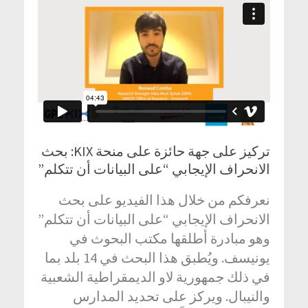
تركيز على جهة حائزة على منحة KIX: بحث
الانحراف الإيجابي “على البيانات أن تتكلم”
نعرفكم من خلال هذا الفيديو على بحث
الانحراف الإيجابي “على البيانات أن تتكلم”
وهو مبادرة أطلقها مكتب البحوث في
يونيسف. ويُطبق هذا البحث في 14 بلد بما
في ذلك جمهورية لاو الديمقراطية الشعبية
والنيبال. ويركز على تحديد المدارس