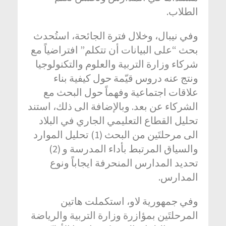
الطلاب.
وفي نيبال، وخلال فترة الجائحة، استُحدث
بحث “على البيانات أن تتكلم” افتراضياً مع
شركاء وزارة التربية والعلوم والتكنولوجيا
ونتج عنه دروس قيّمة حول كيفية بناء
علاقات اجتماعية وفهماً حول البحث مع
الشركاء عن بعد. وبالإضافة الى ذلك، استند
تحليل القطاع التعليمي الجاري في البلاد
الى مرحلتَين من البحث (1) تحليل الموارد
والسياق المرتبط بأداء المدرسة و (2)
تحديد المدارس المنحرفة ايجاباً ونوع
المدارس.
وفي جمهورية لاو، استكملت هاتين
المرحلتَين بمؤازرة وزارة التربية والرياضة