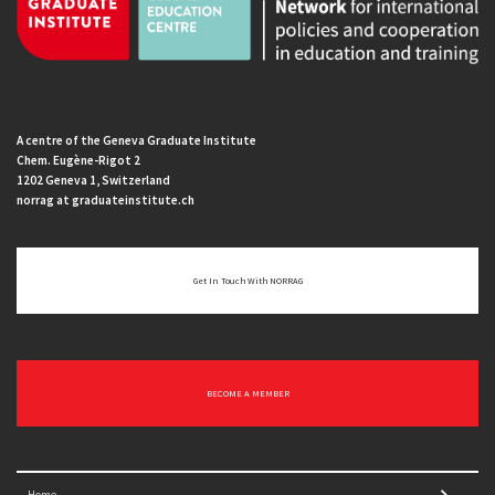
A centre of the Geneva Graduate Institute
Chem. Eugène-Rigot 2
1202 Geneva 1, Switzerland
norrag at graduateinstitute.ch
Get In Touch With NORRAG
BECOME A MEMBER
Home