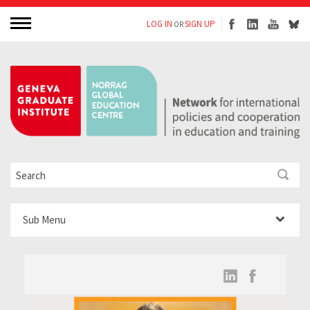
LOG IN
SIGN UP
OR
Sub Menu