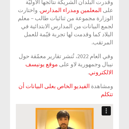
وقدرت البلدان الشريكة نتائجها الأوليّة
على
المعلمين
ومدراء المدارس
. واختارت
الوزارة مجموعة من ثنائيات طالب – معلم
لجمع البيانات من المدارس الابتدائية في
البلاد كما وقدمت لها تجربة قيّمة للعمل
المرتقب.
وفي العام 2022، تُنشر تقارير معمّقة حول
نيبال وجمهورية لاو على
موقع يونيسف
.
الالكتروني
ومشاهدة
الفيديو الخاص بعلى البيانات أن
تتكلم