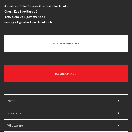
A centre of the Geneva Graduate Institute
Chem. Eugène-Rigot 2
1202 Geneva 1, Switzerland
norrag at graduateinstitute.ch
Get In Touch With NORRAG
BECOME A MEMBER
Home
Resources
Who we are