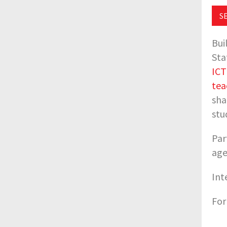
S
Bui
Sta
ICT
tea
sha
stu
Par
age
Int
For