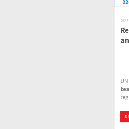
09 AP
Re
an
UNE
tea
reg
R