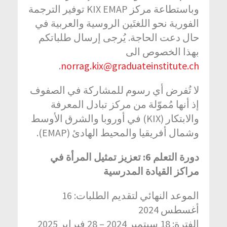
وباستطاعة مركز KIX EMAP توفير الترجمة
الفورية نحو اللغتَين الروسية والعربية في
حال دعت الحاجة. يُرجى إرسال طلباتكم
بهذا الخصوص الى
.
norrag.kix@graduateinstitute.ch
لا تُفرض أي رسوم للمشاركة في الصفوف
إذ أنها مُموّلة من مركز تبادل المعرفة
والابتكار (KIX) في أوروبا والشرق الأوسط
وشمال أفريقيا والمحيط الهادئ (EMAP).
دورة التعلم
6: تعزيز تمثيل المرأة في
مراكز القيادة المدرسية
الموعد النهائي لتقديم الطلبات: 16
أغسطس 2024
الفترة: 18 سبتمبر 2024 – 28 فبراير 2025