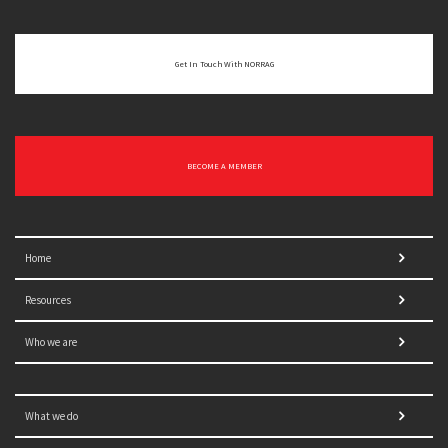
Get In Touch With NORRAG
BECOME A MEMBER
Home
Resources
Who we are
What we do