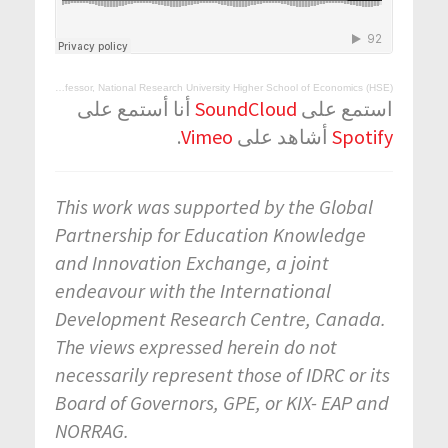
Dr Elena Kardanova Professor, National Research University Higher School of Economics (HSE)
أنا أستمع على
SoundCloud
استمع على
.
Vimeo
أشاهد على
Spotify
This work was supported by the Global
Partnership for Education Knowledge
and Innovation Exchange, a joint
endeavour with the International
Development Research Centre, Canada.
The views expressed herein do not
necessarily represent those of IDRC or its
Board of Governors, GPE, or KIX- EAP and
NORRAG.