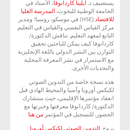
يستضيف د.
ايلينا كاردانوفا
، الأستاذ في
الجامعة الوطنية للبحوث،
المدرسة العليا
للاقتصاد
(HSE) في موسكو، روسيا؛ ومدير
مركز القياس النفسي والقياس في التعليم
التابع لمعهد التعليم. تناقش الدكتورة/
كاردانوفا كيف يمكن للباحثين تحقيق
التوازن بين النشر الدولي باللغة الإنجليزية
مع الاستمرار في نشر المعرفة المحلية
والتحديات الأخرى.
هذه نسخة خاصة من التدوين الصوتي
لكيكس أوروبا وآسيا والمحيط الهادي قبل
انعقاد مؤتمرها الإقليمي، حيث ستشارك
الدكتورة/ كاردانوفا معرفتها وخبرتها مع
الحضور. للتسجيل في المؤتمر
من هنا
يروج
التدوين الصوتي لكيكس أوروبا