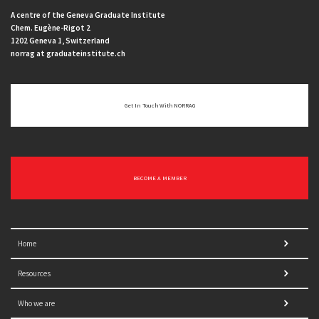
A centre of the Geneva Graduate Institute
Chem. Eugène-Rigot 2
1202 Geneva 1, Switzerland
norrag at graduateinstitute.ch
Get In Touch With NORRAG
BECOME A MEMBER
Home
Resources
Who we are