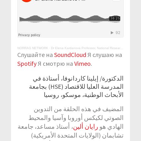
NORRAG NETWORK
·
Dr Elena Kardanova Professor, National Research University Higher School of Economics (HSE)
Слушайте на
SoundCloud
Я слушаю на
Spotify
Я смотрю на
Vimeo
.
الدكتورة/ إيلينا كاردانوفا، أستاذة في
المدرسة العليا للاقتصاد (HSE) بجامعة
الأبحاث الوطنية، موسكو، روسيا
المضيف في هذه الحلقة من التدوين
الصوتي لكيكس أوروبا وآسيا والمحيط
الهادي هو
رايان ألين
، أستاذ مساعد، جامعة
تشابمان (الولايات المتحدة الأمريكية)