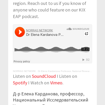
region. Reach out to us if you know of
anyone who could feature on our KIX
EAP podcast.
NORRAG NETWORK
·
Dr Elena Kardanova Professor, National Research University Higher School of Economics (HSE)
Listen on
SoundCloud
I Listen on
Spotify
I Watch on
Vimeo
.
Д-р Елена Карданова, профессор,
Национальный Исследовательский