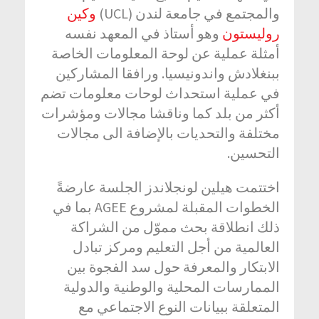
والمجتمع في جامعة لندن (UCL)
وكين
روليستون
وهو أستاذ في المعهد نفسه
أمثلة عملية عن لوحة المعلومات الخاصة
ببنغلادش واندونيسيا. ورافقا المشاركين
في عملية استحداث لوحات معلومات تضم
أكثر من بلد كما وناقشا مجالات ومؤشرات
مختلفة والتحديات بالإضافة الى مجالات
التحسين.
اختتمت هيلين لونجلاندز الجلسة عارضةً
الخطوات المقبلة لمشروع AGEE بما في
ذلك انطلاقة بحث مموّل من الشراكة
العالمية من أجل التعليم ومركز تبادل
الابتكار والمعرفة حول سد الفجوة بين
الممارسات المحلية والوطنية والدولية
المتعلقة ببيانات النوع الاجتماعي مع