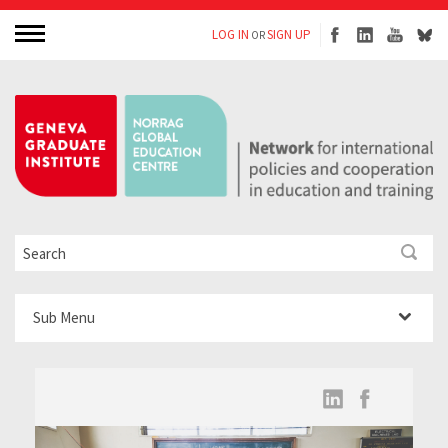
LOG IN
SIGN UP
OR
Sub Menu