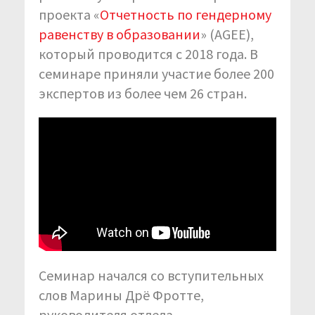
проекта «
Отчетность по гендерному
равенству в образовании
» (AGEE),
который проводится с 2018 года. В
семинаре приняли участие более 200
экспертов из более чем 26 стран.
Семинар начался со вступительных
слов Марины Дрё Фротте,
руководителя отдела