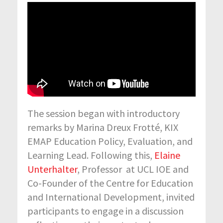
The session began with introductory
remarks by Marina Dreux Frotté, KIX
EMAP Education Policy, Evaluation, and
Learning Lead. Following this,
Elaine
Unterhalter
, Professor at UCL IOE and
Co-Founder of the Centre for Education
and International Development, invited
participants to engage in a discussion