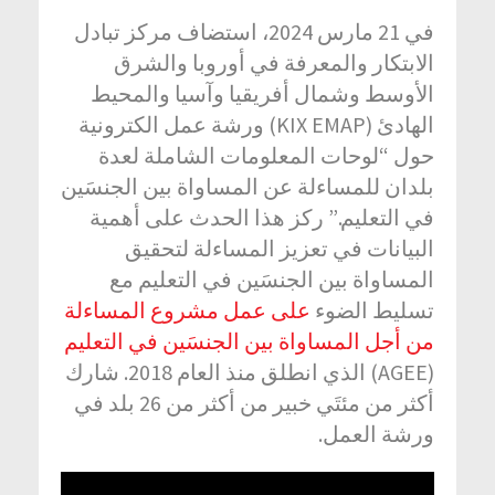
في 21 مارس 2024، استضاف مركز تبادل
الابتكار والمعرفة في أوروبا والشرق
الأوسط وشمال أفريقيا وآسيا والمحيط
الهادئ (KIX EMAP) ورشة عمل الكترونية
حول “لوحات المعلومات الشاملة لعدة
بلدان للمساءلة عن المساواة بين الجنسَين
في التعليم.” ركز هذا الحدث على أهمية
البيانات في تعزيز المساءلة لتحقيق
المساواة بين الجنسَين في التعليم مع
تسليط الضوء
على عمل مشروع المساءلة
من أجل المساواة بين الجنسَين في التعليم
(AGEE) الذي انطلق منذ العام 2018. شارك
أكثر من مئتَي خبير من أكثر من 26 بلد في
ورشة العمل.