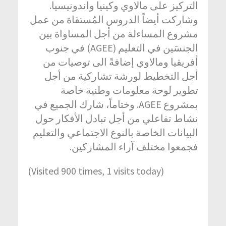
التركيز على مالاوي وكينيا واندونيسيا.
وشاركت أيضاً الدروس المُستقاة من عمل
مشروع المساءلة من أجل المساواة بين
الجنسَين في التعليم (AGEE) في جنوب
أفريقيا ومالاوي إضافةً الى توصيات من
أجل التخطيط لورشة تشاركية من أجل
تطوير لوحة معلومات وطنية خاصة
بمشروع AGEE. وختاماً، شارك الجميع في
نشاط تفاعلي من أجل تبادل الأفكار حول
البيانات الخاصة بالنوع الاجتماعي والتعليم
فجمعوا مختلف آراء المشاركين.
(Visited 900 times, 1 visits today)