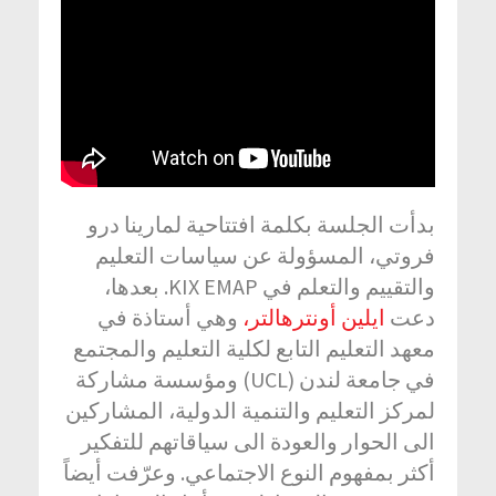
بدأت الجلسة بكلمة افتتاحية لمارينا درو
فروتي، المسؤولة عن سياسات التعليم
والتقييم والتعلم في KIX EMAP. بعدها،
دعت
ايلين أونترهالتر،
وهي أستاذة في
معهد التعليم التابع لكلية التعليم والمجتمع
في جامعة لندن (UCL) ومؤسسة مشاركة
لمركز التعليم والتنمية الدولية، المشاركين
الى الحوار والعودة الى سياقاتهم للتفكير
أكثر بمفهوم النوع الاجتماعي. وعرّفت أيضاً