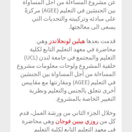
عن مشروع المساءلة من أجل المساواة
بين الجنسَين في التعليم (AGEE) مركزةً
على مبادئه وتركيبته والتحديات التي
يسعى الى معالجتها.
قدمت بعدها
هيلين لونجلاندز
وهي
محاضرة في معهد التعليم التابع لكلية
التعليم والمجتمع في جامعة لندن (UCL)
خلفية المشروع ولوحات معلومات مشروع
المساءلة من أجل المساواة بين الجنسَين
في التعليم (AGEE) ومقارنتها مع مقاييس
أخرى تتعلق بالجنس والتعليم ونظرية
التغيير الخاصة بالمشروع.
وخلال الجزء الثاني من ورشة العمل، قدم
كل من
روزي بيبين فوجان
وهي محاضرة
في معهد التعليم التابع لكلية التعليم