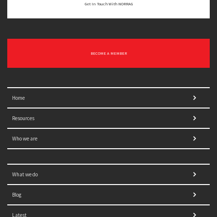
Get In Touch With NORRAG
BECOME A MEMBER
Home
Resources
Who we are
What we do
Blog
Latest