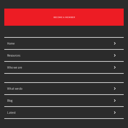
BECOME A MEMBER
Home
Resources
Who we are
What we do
Blog
Latest