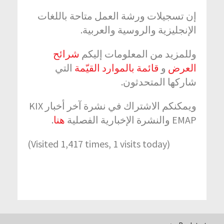
إن تسجيلات ورشة العمل متاحة باللغات
الإنجليزية والروسية والعربية.
وللمزيد من المعلومات إليكم
شرائح
العرض
و
قائمة بالموارد القيّمة
التي
شاركها المتحدثون.
ويمكنكم الاشتراك في نشرة آخر أخبار KIX
.
هنا
EMAP والنشرة الإخبارية الفصلية
(Visited 1,417 times, 1 visits today)