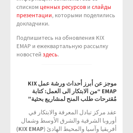
списком
ценных ресурсов
и
слайды
презентации
, которыми поделились
докладчики.
Подпишитесь на обновления KIX
EMAP и ежеквартальную рассылку
новостей
здесь
.
موجز عن أبرز أحداث ورشة عمل KIX
EMAP “من الابتكار الى العمل: كتابة
مُقترحات طلب المنح لمشاريع بحثية”
عقد مركز تبادل المعرفة والابتكار في
أوروبا الشرقية والشرق الأوسط وشمال
KIX EMAP)
أفريقيا وآسيا والمحيط الهادئ (