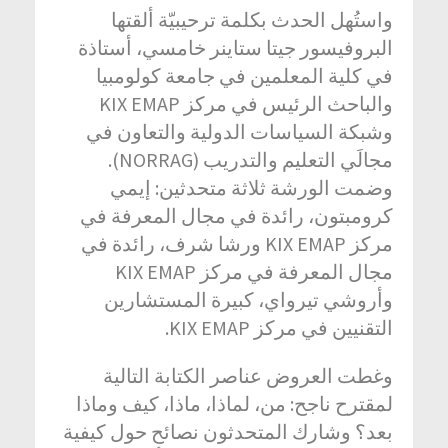
واستُهل الحدث بكلمة ترحيبيّة ألقتها
البروفيسور جيتا ستاينر خامسي، أستاذة
في كلية المعلمين في جامعة كولومبيا
والباحث الرئيس في مركز KIX EMAP
وشبكة السياسات الدولية والتعاون في
مجالَي التعليم والتدريب (NORRAG).
وضمت الورشة ثلاثة متحدثين: إيمي
كرومبتون، رائدة في مجال المعرفة في
مركز KIX EMAP ورشا شرف، رائدة في
مجال المعرفة في مركز KIX EMAP
وأروشي تيرواي، كبيرة المستشارين
التقنيين في مركز KIX EMAP.
وغطت العروض عناصر الكتابة التالية
لمقترح ناجح: من، لماذا، ماذا، كيف وماذا
بعد؟ وشارك المتحدثون نصائح حول كيفية