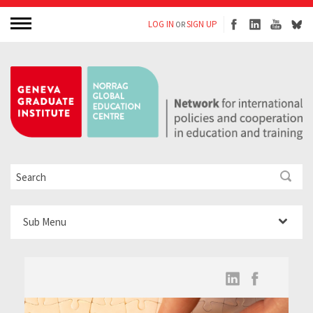
LOG IN
SIGN UP
OR
Sub Menu