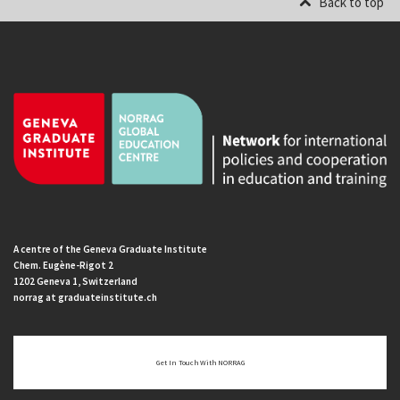
Back to top
A centre of the Geneva Graduate Institute
Chem. Eugène-Rigot 2
1202 Geneva 1, Switzerland
norrag at graduateinstitute.ch
Get In Touch With NORRAG