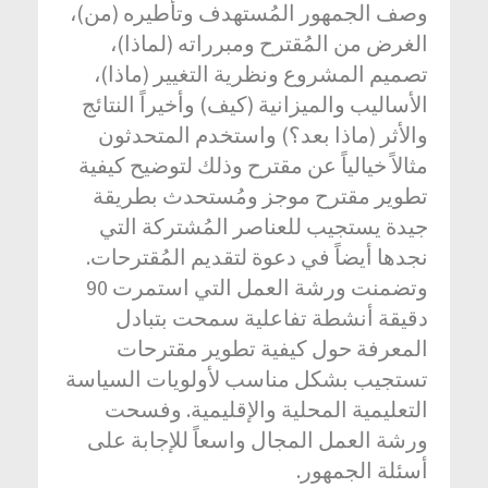
وصف الجمهور المُستهدف وتأطيره (من)،
الغرض من المُقترح ومبرراته (لماذا)،
تصميم المشروع ونظرية التغيير (ماذا)،
الأساليب والميزانية (كيف) وأخيراً النتائج
والأثر (ماذا بعد؟) واستخدم المتحدثون
مثالاً خيالياً عن مقترح وذلك لتوضيح كيفية
تطوير مقترح موجز ومُستحدث بطريقة
جيدة يستجيب للعناصر المُشتركة التي
نجدها أيضاً في دعوة لتقديم المُقترحات.
وتضمنت ورشة العمل التي استمرت 90
دقيقة أنشطة تفاعلية سمحت بتبادل
المعرفة حول كيفية تطوير مقترحات
تستجيب بشكل مناسب لأولويات السياسة
التعليمية المحلية والإقليمية. وفسحت
ورشة العمل المجال واسعاً للإجابة على
أسئلة الجمهور.