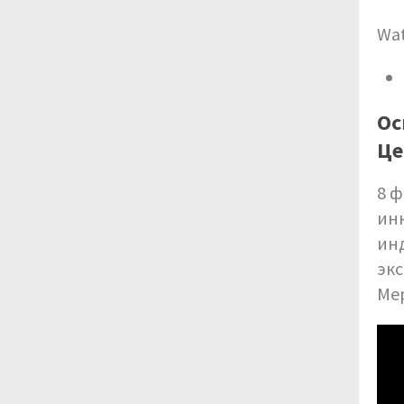
Wat
Ос
Це
8 ф
ин
инд
экс
Ме