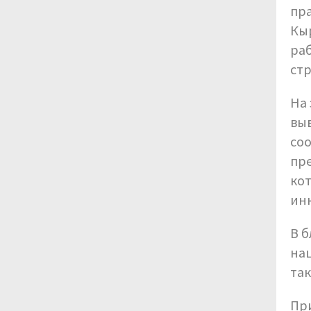
пра
Кыр
ра
ст
На 
вы
со
пр
кот
инк
В 
на
та
При