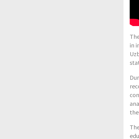
The
in 
Uzb
sta
Dur
rec
con
ana
the
The
edu