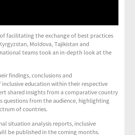
of facilitating the exchange of best practices
 Kyrgyzstan, Moldova, Tajikistan and
 national teams took an in-depth look at the
eir findings, conclusions and
inclusive education within their respective
pert shared insights from a comparative country
ss questions from the audience, highlighting
ectrum of countries.
al situation analysis reports, inclusive
will be published in the coming months.