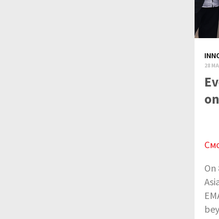
INN
28 MA
Ev
on
См
On 
Asi
EMA
bey