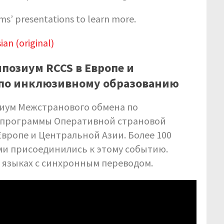
ms’ presentations to learn more.
ian (original)
озиум RCCS в Европе и
 по инклюзивному образованию
зиум Межстранового обмена по
 программы Оперативной страновой
Европе и Центральной Азии. Более 100
ами присоединились к этому событию.
 языках с синхронным переводом.