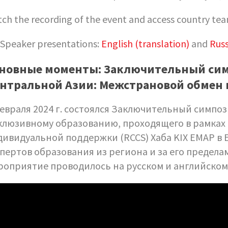
ch the recording of the event and access country tea
Speaker presentations:
English (translation)
and
Russ
новные моменты: Заключительный симп
нтральной Азии: Межстрановой обмен
евраля 2024 г. cостоялся Заключительный симпо
клюзивному образованию, проходящего в рамках
ивидуальной поддержки (RCCS) Хаба KIX EMAP в 
пертов образования из региона и за его предел
роприятие проводилось на русском и английском