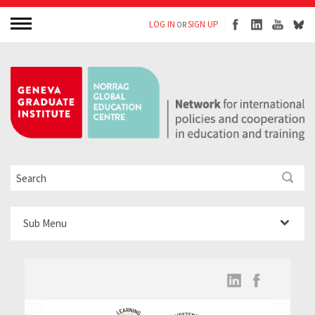
LOG IN
SIGN UP
OR
Sub Menu