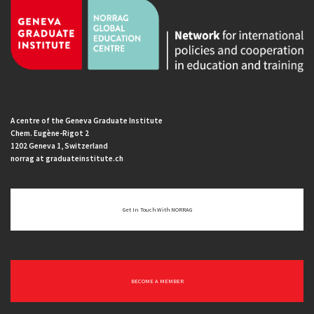
A centre of the Geneva Graduate Institute
Chem. Eugène-Rigot 2
1202 Geneva 1, Switzerland
norrag at graduateinstitute.ch
Get In Touch With NORRAG
BECOME A MEMBER