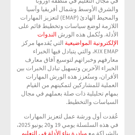
في مجال التعليم في منطقة أوروبا
والشرق الأوسط وشمال أفريقيا وآسيا
والمحيط الهادئ (EMAP) لتعزيز المهارات
اللازمة لوضع سياسات وتخطيط قائم على
الأدلة. وتُكمل هذه الورش
الندوات
الإلكترونية المواضيعية
التي يُقدمها مركز
KIX EMAP، والتي يتبادل فيها الخبراء
معارفهم وخبراتهم لتوسيع آفاق معارف
الخبراء الآخرين وتسهيل تبادل الخبرات بين
الأقران، وستُعزز هذه الورش المهارات
العملية للمشاركين لتمكينهم من القيام
بمهام تحليلية ذات صلة بعملهم في مجال
السياسات والتخطيط.
عُقدت أول ورشة عمل لتعزيز المهارات
في هذه السلسلة يومي 19 و20 يونيو 2025،
بالشراكة مع
مبادرة بناء الأدلة في التعليم