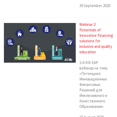
30 September 2020
Webinar 2:
Potentials of
Innovative Financing
solutions for
inclusive and quality
education
2-й KIX EAP
вебинар на тему
«Потенциал
Инновационных
Финансовых
Решений для
Инклюзивного и
Качественного
Образования»