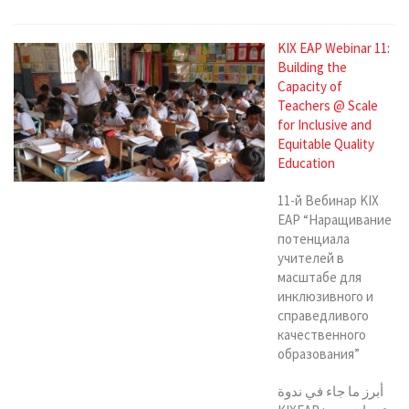
KIX EAP Webinar 11:
Building the
Capacity of
Teachers @ Scale
for Inclusive and
Equitable Quality
Education
11-й Вебинар KIX
EAP “Наращивание
потенциала
учителей в
масштабе для
инклюзивного и
справедливого
качественного
образования”
أبرز ما جاء في ندوة