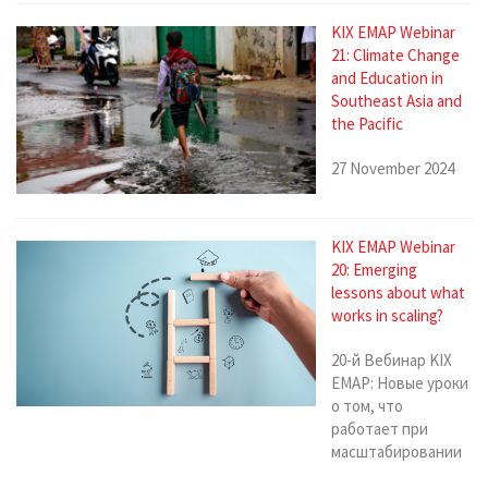
KIX EMAP Webinar
21: Climate Change
and Education in
Southeast Asia and
the Pacific
27 November 2024
KIX EMAP Webinar
20: Emerging
lessons about what
works in scaling?
20-й Вебинар KIX
EMAP: Новые уроки
о том, что
работает при
масштабировании