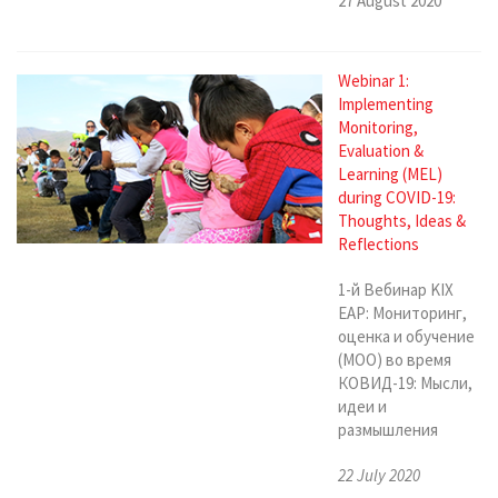
27 August 2020
Webinar 1:
Implementing
Monitoring,
Evaluation &
Learning (MEL)
during COVID-19:
Thoughts, Ideas &
Reflections
1-й Вебинар KIX
EAP: Мониторинг,
оценка и обучение
(MOO) во время
КОВИД-19: Мысли,
идеи и
размышления
22 July 2020