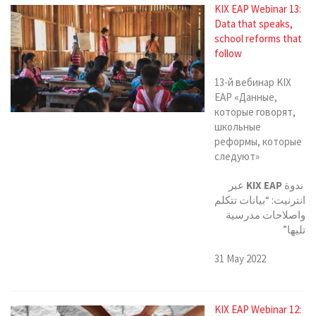
KIX EAP Webinar 13:
Data that speaks,
school reforms that
follow
13-й вебинар KIX
EAP «Данные,
которые говорят,
школьные
реформы, которые
следуют»
عبر
KIX EAP
ندوة
انترنيت: “بيانات تتكلم
واصلاحات مدرسية
تليها”
31 May 2022
KIX EAP Webinar 12: