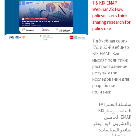
7 & KIX EMAP
Webinar 25: How
policymakers think:
sharing research for
policy use
7-я Учебная серия
FA1 и 25-й вебинар
KIX EMAP: Как
мыслят политики:
распространение
результатов
исследований для
разработки
политики
سلسلة التعلم FA1
السابعة ووبينارKIX
EMAP الخامس
والعشرون: كيف يفكر
صانعو السياسات: