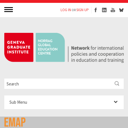
LOG IN
SIGN UP
OR
Sub Menu