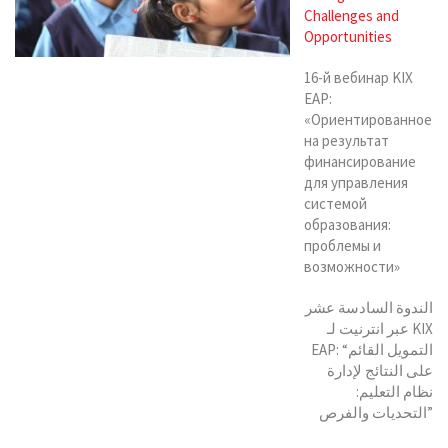
Challenges and
Opportunities
16-й вебинар KIX
EAP:
«Ориентированное
на результат
финансирование
для управления
системой
образования:
проблемы и
возможности»
الندوة السادسة عشر
عبر انترنيت لـ KIX
EAP: “التمويل القائم
على النتائج لإدارة
نظام التعليم:
التحديات والفرص”