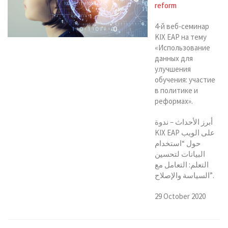
reform
4-й веб-семинар
KIX EAP на тему
«Использование
данных для
улучшения
обучения: участие
в политике и
реформах».
أبرز الأحداث – ندوة
KIX EAP على الويب
حول “استخدام
البيانات لتحسين
التعلم: التعامل مع
السياسة والإصلاح”.
29 October 2020