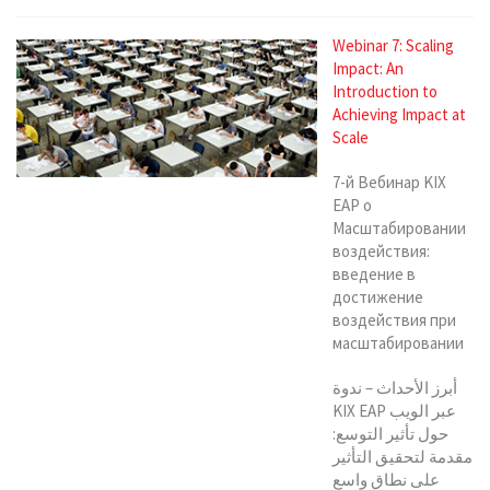
Webinar 7: Scaling
Impact: An
Introduction to
Achieving Impact at
Scale
7-й Вебинар KIX
EAP о
Масштабировании
воздействия:
введение в
достижение
воздействия при
масштабировании
أبرز الأحداث – ندوة
KIX EAP عبر الويب
حول تأثير التوسع:
مقدمة لتحقيق التأثير
على نطاق واسع