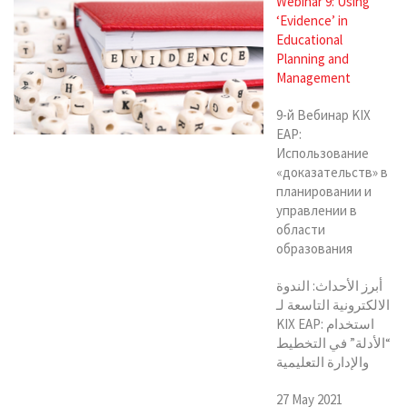
Webinar 9: Using
‘Evidence’ in
Educational
Planning and
Management
9-й Вебинар KIX
EAP:
Использование
«доказательств» в
планировании и
управлении в
области
образования
أبرز الأحداث: الندوة
الالكترونية التاسعة لـ
KIX EAP: استخدام
“الأدلة” في التخطيط
والإدارة التعليمية
27 May 2021