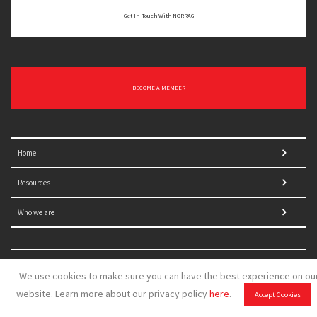
Get In Touch With NORRAG
BECOME A MEMBER
Home
Resources
Who we are
What we do
We use cookies to make sure you can have the best experience on ou
website. Learn more about our privacy policy
here
.
Blog
Accept Cookies