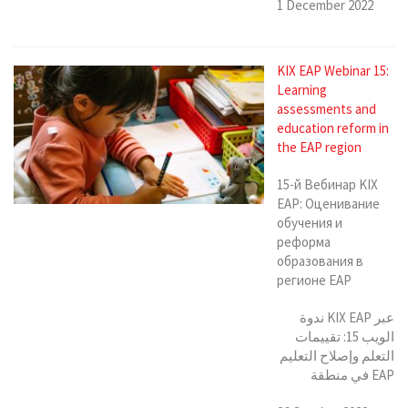
1 December 2022
KIX EAP Webinar 15:
Learning
assessments and
education reform in
the EAP region
15-й Вебинар KIX
EAP: Оценивание
обучения и
реформа
образования в
регионе EAP
ندوة KIX EAP عبر
الويب 15: تقييمات
التعلم وإصلاح التعليم
في منطقة EAP