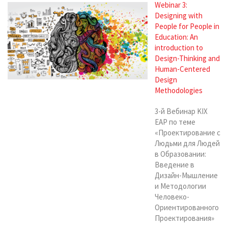
Webinar 3:
Designing with
People for People in
Education: An
introduction to
Design-Thinking and
Human-Centered
Design
Methodologies
3-й Вебинар KIX
ЕАP по теме
«Проектирование с
Людьми для Людей
в Образовании:
Введение в
Дизайн-Мышление
и Методологии
Человеко-
Ориентированного
Проектирования»