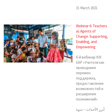
31 March 2021
Webinar 6: Teachers
as Agents of
Change: Supporting,
Enabling, and
Empowering
6-й вебинар KIX
EAP «Учителя как
проводники
перемен:
поддержка,
предоставление
возможностей и
расширение
полномочий»
أبرز الأحداث – ندوة