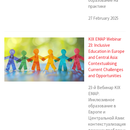
образование на
практике
27 February 2025
KIX EMAP Webinar
23: Inclusive
Education in Europe
and Central Asia:
Contextualising
Current Challenges
and Opportunities
23-й Вебинар KIX
EMAP:
Инклюзивное
образование в
Европе и
Центральной Азии:
контекстуализация