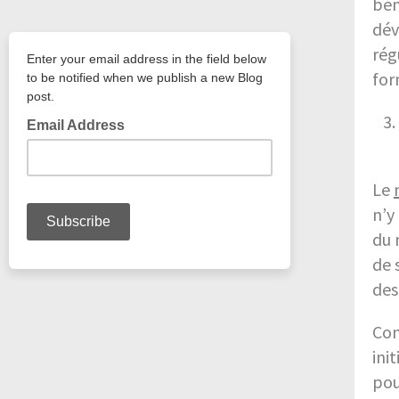
bén
dév
rég
for
Le
n’y
du 
de 
des
Co
ini
pou