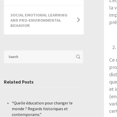
L’é
la 
imp
SOCIAL EMOTIONAL LEARNING
AND PRO-ENVIRONMENTAL
pré
BEHAVIOR
Ce 
pro
dis
que
Related Posts
et 
(en
var
“Quelle éducation pour changer le
monde ? Regards historiques et
cer
contemporains.”