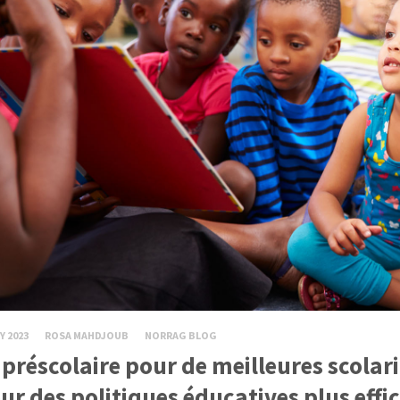
Y 2023
ROSA MAHDJOUB
NORRAG BLOG
 préscolaire pour de meilleures scolari
ur des politiques éducatives plus effic