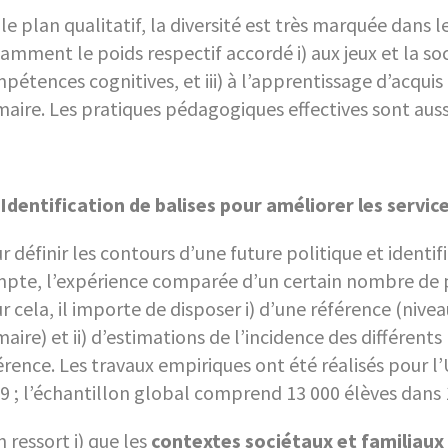
 le plan qualitatif, la diversité est très marquée dan
amment le poids respectif accordé i) aux jeux et la so
pétences cognitives, et iii) à l’apprentissage d’acqui
maire. Les pratiques pédagogiques effectives sont aussi
Identification de balises pour améliorer les servic
r définir les contours d’une future politique et identif
pte, l’expérience comparée d’un certain nombre de pay
r cela, il importe de disposer i) d’une référence (niv
maire) et ii) d’estimations de l’incidence des différen
érence. Les travaux empiriques ont été réalisés pour l
9 ; l’échantillon global comprend 13 000 élèves dans 
en ressort i) que les
contextes sociétaux et familiaux