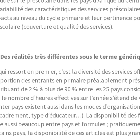
tude sur le préscolaire dans les pays d’Afrique du Centre
variabilité des caractéristiques des services préscolaires 
acts au niveau du cycle primaire et leur pertinence po
scolaire (couverture et qualité des services).
Des réalités très différentes sous le terme génériq
qui ressort en premier, c’est la diversité des services
portion des entrants en primaire préalablement présc
tribuant de 2 % à plus de 90 % entre les 25 pays considé
 le nombre d’heures effectives sur l’année s’étend de 
inter pays existent aussi dans les modes d’organisatio
cadrement, type d’éducateur…). La disponibilité des fo
ie aussi beaucoup entre pays et formules ; pratiquem
tains pays, la disponibilité de ces articles est plus g