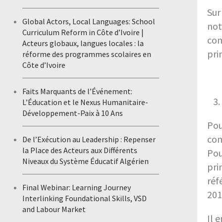
Sur
Global Actors, Local Languages: School
not
Curriculum Reform in Côte d’Ivoire |
com
Acteurs globaux, langues locales : la
pri
réforme des programmes scolaires en
Côte d’Ivoire
Faits Marquants de l’Événement:
L’Éducation et le Nexus Humanitaire-
Développement-Paix à 10 Ans
Pou
com
De l’Exécution au Leadership : Repenser
la Place des Acteurs aux Différents
Pou
Niveaux du Système Éducatif Algérien
pri
réf
Final Webinar: Learning Journey
201
Interlinking Foundational Skills, VSD
and Labour Market
Il 