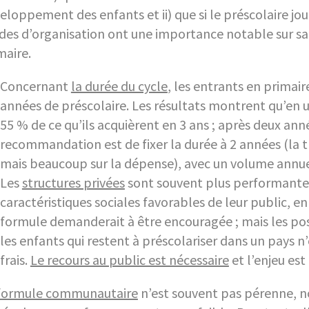
eloppement des enfants et ii) que si le préscolaire joue
es d’organisation ont une importance notable sur sa v
maire.
Concernant
la durée du cycle
, les entrants en primair
années de préscolaire. Les résultats montrent qu’en
55 % de ce qu’ils acquièrent en 3 ans ; après deux ann
recommandation est de fixer la durée à 2 années (la tr
mais beaucoup sur la dépense), avec un volume annue
Les
structures privées
sont souvent plus performantes 
caractéristiques sociales favorables de leur public, en
formule demanderait à être encouragée ; mais les poss
les enfants qui restent à préscolariser dans un pays n
frais.
Le recours au public est nécessaire
et l’enjeu est
formule communautaire
n’est souvent pas pérenne, 