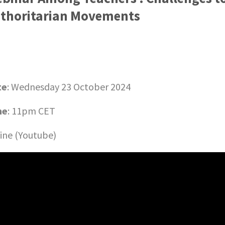
thoritarian Movements
te
: Wednesday 23 October 2024
me
: 11pm CET
ine (Youtube)