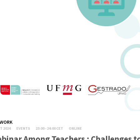
WORK
T 2024
EVENTS
23:00 - 24:00 CET
ONLINE
binar Among Teachers : Challenges to