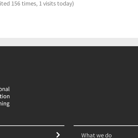
sited 156 times, 1 visits today)
What we do