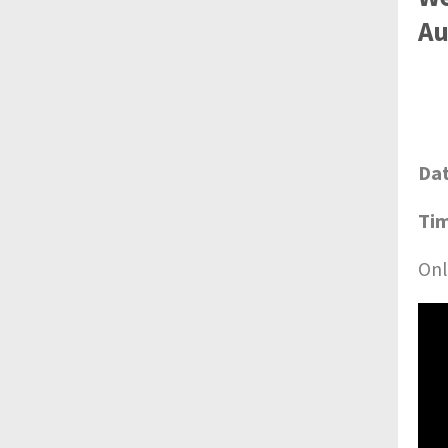
Au
Da
Ti
Onl