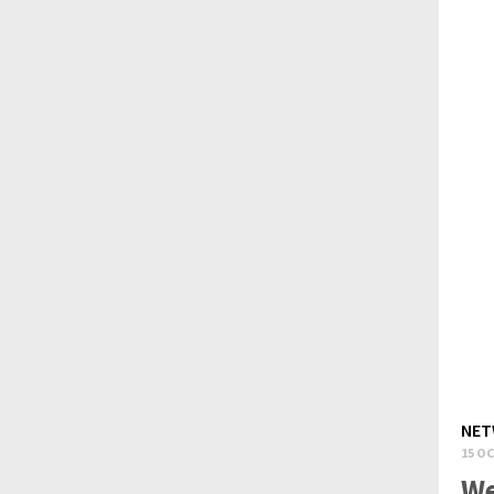
NET
15 OC
We