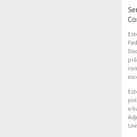
Se
Co
Est
Fed
Doc
prá
con
esc
Est
pol
e b
Adj
Uni