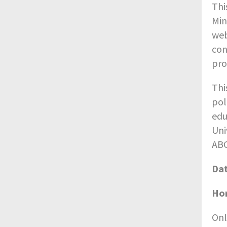
Thi
Min
web
con
pro
Thi
pol
edu
Uni
ABC
Dat
Hor
Onl