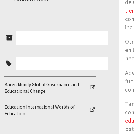
de 
tie
con
inc
Otr
en 
nec
Ade
fun
Karen Mundy Global Governance and
com
Educational Change
Tam
Education International Worlds of
con
Education
edu
pat