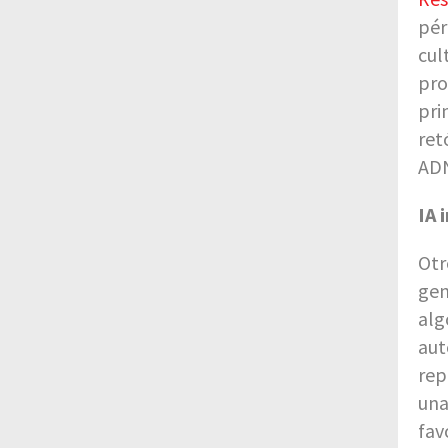
pér
cul
pro
pri
ret
ADN
IA 
Otr
gen
alg
aut
rep
una
fav