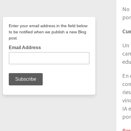
No 
por
Cue
Un 
cam
edu
En 
con
rie
vin
IA 
por
Res