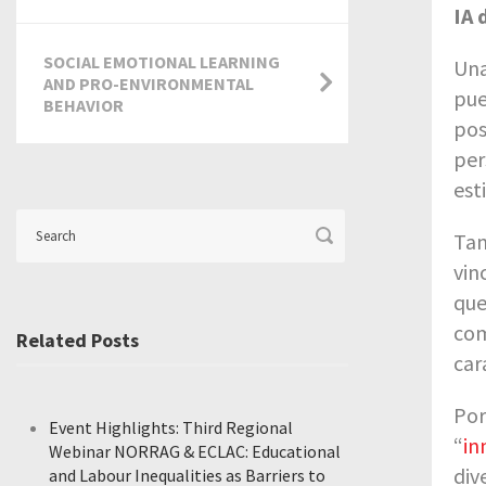
IA 
SOCIAL EMOTIONAL LEARNING
Una
AND PRO-ENVIRONMENTAL
pue
BEHAVIOR
pos
per
est
Tam
vin
que
com
Related Posts
car
Por
Event Highlights: Third Regional
“
in
Webinar NORRAG & ECLAC: Educational
div
and Labour Inequalities as Barriers to