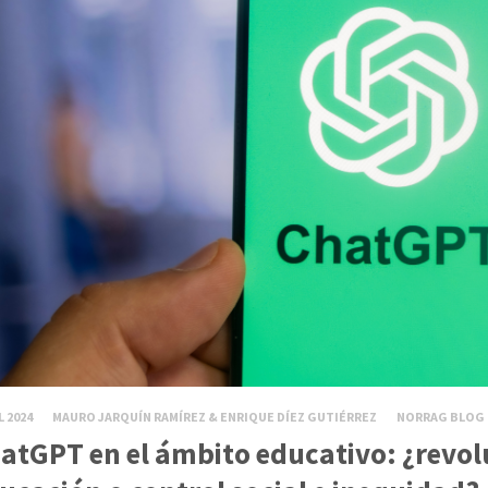
L 2024
MAURO JARQUÍN RAMÍREZ & ENRIQUE DÍEZ GUTIÉRREZ
NORRAG BLOG
atGPT en el ámbito educativo: ¿revol