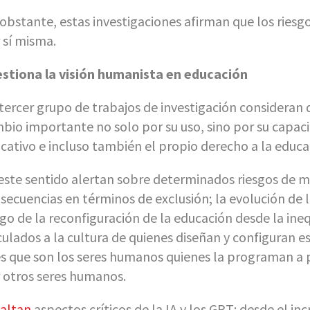
obstante, estas investigaciones afirman que los riesgos
 sí misma.
stiona la visión humanista en educación
tercer grupo de trabajos de investigación consideran 
bio importante no solo por su uso, sino por su capaci
cativo e incluso también el propio derecho a la educa
este sentido alertan sobre determinados riesgos de me
secuencias en términos de exclusión; la evolución de 
sgo de la reconfiguración de la educación desde la ineq
culados a la cultura de quienes diseñan y configuran es
es que son los seres humanos quienes la programan a 
 otros seres humanos.
altan
aspectos críticos de la IA y los GPT: desde el i